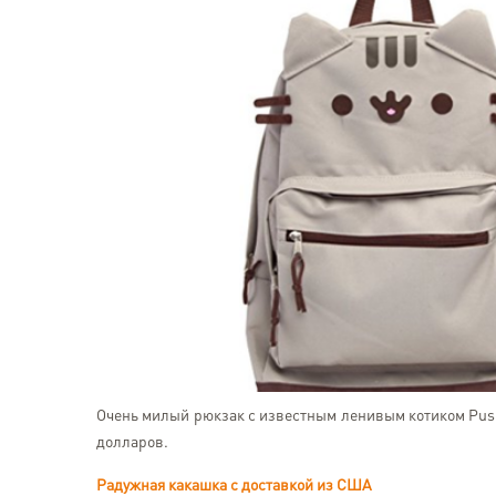
Очень милый рюкзак с известным ленивым котиком Push
долларов.
Радужная какашка с доставкой из США