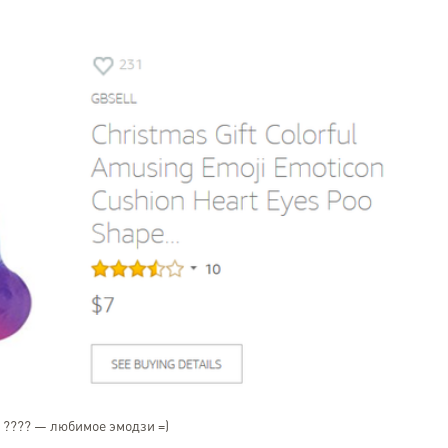
проблем и в обещанные с
выполнена поставка. Очен
что даже в субботу отв
дальнейшие вопросы. Скажу
доволен :)
 ???? — любимое эмодзи =)