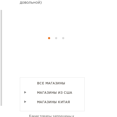
роки была
довольной)
користувати
ь приятно,
ечали на
 кратко, я
ВСЕ МАГАЗИНЫ
МАГАЗИНЫ ИЗ США
МАГАЗИНЫ КИТАЯ
Какие товары запрещены к