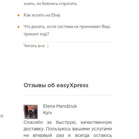
знать, но боялись спросить
Как искать на Ebay
Что делать, если система не принимает Ваш
трекинг код?
Читать все
Отзывы об easyXpress
Elena Mandziuk
Ва
Kyiv
Kyi
19
ги данной
Спасибо за быструю, качественную
Дуже зр
сы очень
доставку. Пользуюсь вашими услугами
організ
з малейших
не впервый раз и всегда остаюсь
рекомендаці