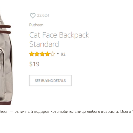
Серый Белый
Odesa
een — отличный подарок котолюбительнице любого возраста. Всего 
Решил попробовать услу
компании. На все вопро
быстро получил ответы. Бе