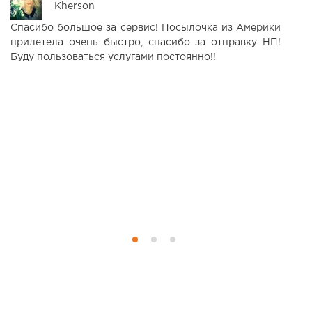
Kherson
Спасибо большое за сервис! Посылочка из Америки
К
прилетела очень быстро, спасибо за отправку НП!
ц
Буду пользоваться услугами постоянно!!
в
т
д
ж
т
п
к
т
в
р
кл