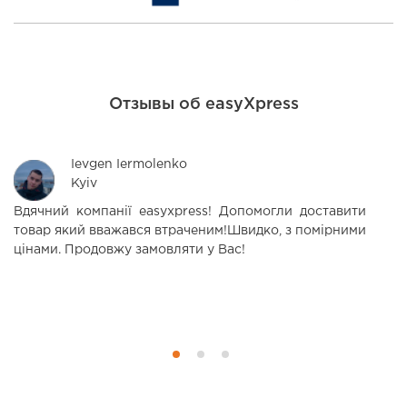
Отзывы об easyXpress
Ievgen Iermolenko
Kyiv
Вдячний компанії easyxpress! Допомогли доставити
Р
товар який вважався втраченим!Швидко, з помірними
в
цінами. Продовжу замовляти у Вас!
м
в
с
кр