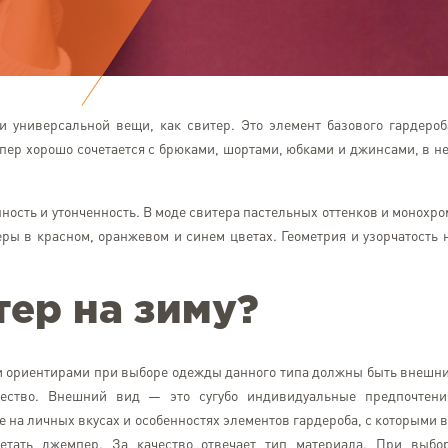
и универсальной вещи, как свитер. Это элемент базового гардероб
ер хорошо сочетается с брюками, шортами, юбками и джинсами, в н
ность и утонченность. В моде свитера пастельных оттенков и монохро
ы в красном, оранжевом и синем цветах. Геометрия и узорчатость 
тер на зиму?
 ориентирами при выборе одежды данного типа должны быть внешн
ество. Внешний вид — это сугубо индивидуальные предпочтени
 на личных вкусах и особенностях элементов гардероба, с которыми 
четать джемпер. За качество отвечает тип материала. При выбо