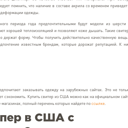
едует помнить, что наличие в составе акрила со временем приведет
и деформации одежды.
ного периода года предпочтительными будут модели из шерсти
ают хорошей теплоизоляцией и позволяют коже дышать. Такие свите
о держат форму. Чтобы получить действительно качественную вещь
едпочтение известным брендам, которые дорожат репутацией. К н
дпочитают заказывать одежду на зарубежных сайтах. Это не толь
Ростислав Бойко
ет сэкономить. Купить свитер из США можно как на официальном сай
Kyiv
т-магазинах, полный перечень которых найдете по
ссылке
.
Зручний сервіс для доставки
США.Швидка доставка.Кори
пер в США с
рекомендації знайомих.До 
проблем не було