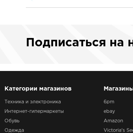
Подписаться
на 
Категории магазинов
Магазин
Техника и электроника
6pm
Интернет-гипермаркеты
ebay
Обувь
Amazon
Одежда
Victoria's Se