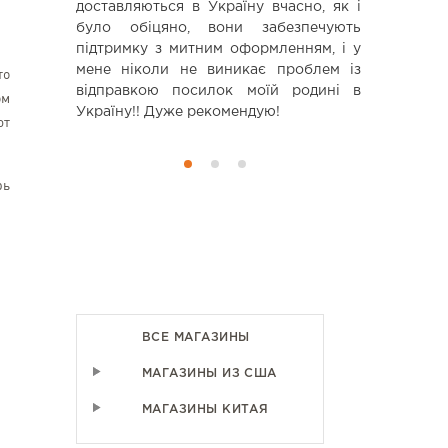
доставляються в Україну вчасно, як і
дальнейшем
було обіцяно, вони забезпечують
підтримку з митним оформленням, і у
мене ніколи не виникає проблем із
то
відправкою посилок моїй родині в
ом
Україну!! Дуже рекомендую!
ют
рь
ВСЕ МАГАЗИНЫ
МАГАЗИНЫ ИЗ США
МАГАЗИНЫ КИТАЯ