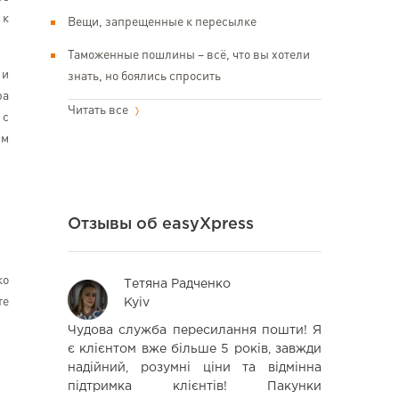
 к
Вещи, запрещенные к пересылке
Таможенные пошлины – всё, что вы хотели
 и
знать, но боялись спросить
ра
Читать все
 с
им
Отзывы об easyXpress
ко
Тетяна Радченко
Iva
те
Kyiv
Lvi
 товарів з
Чудова служба пересилання пошти! Я
Заказал
стуюсь по
є клієнтом вже більше 5 років, завжди
амазон,до
цього часу
надійний, розумні ціни та відмінна
доволен,
підтримка клієнтів! Пакунки
Планиру