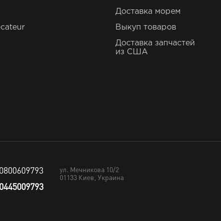
Доставка морем
cateur
Выкуп товаров
Доставка запчастей
из США
0800609793
ул. Мечникова 10/2
01133
Киев, Украина
0445009793