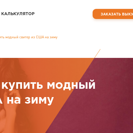
КАЛЬКУЛЯТОР
ЗАКАЗАТЬ ВЫК
пить модный свитер из США на зиму
 купить модный
 на зиму