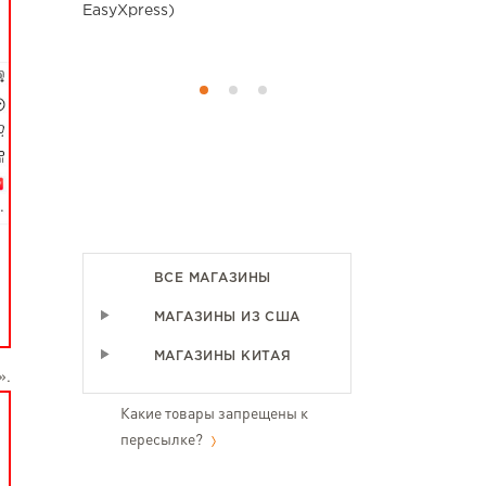
аться в
EasyXpress)
Буду по
постоянно!!
ВСЕ МАГАЗИНЫ
МАГАЗИНЫ ИЗ США
МАГАЗИНЫ КИТАЯ
».
Какие товары запрещены к
пересылке?