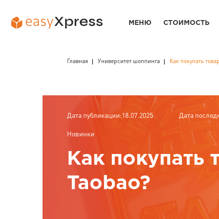
МЕНЮ
СТОИМОСТЬ
Главная
Университет шоппинга
Как покупать това
Дата публикации:18.07.2025
Дата послед
Новинки
Как покупать 
Taobao?