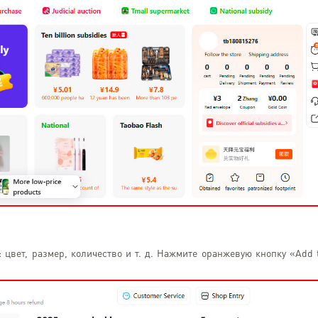
Ivan Kostovskyy
 цвет, размер, количество и т. д. Нажмите оранжевую кнопку «Add 
Lviv
Заказал себе смарт
амазон,дошли за неделю
доволен,все на высшем