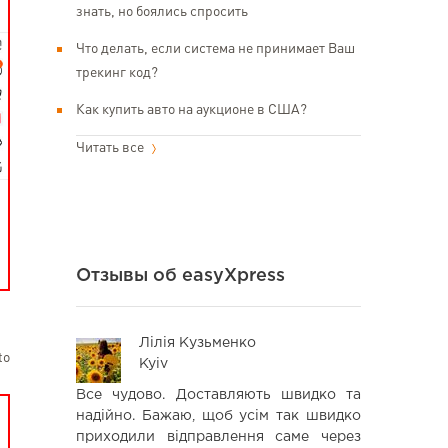
знать, но боялись спросить
Что делать, если система не принимает Ваш
трекинг код?
Как купить авто на аукционе в США?
Читать все
Отзывы об easyXpress
Лілія Кузьменко
Vic
to
Kyiv
Kh
 часы с
Все чудово. Доставляють швидко та
Спасибо
,сервисом
надійно. Бажаю, щоб усім так швидко
Посылочка
 уровне.
приходили відправлення саме через
очень быстр