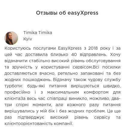
Отзывы об easyXpress
Timika Timika
Kyiv
Користуюсь послугами EasyXpress з 2018 року і за
С
цей час доставила близько 40 відправлень. Хочу
п
відзначити стабільно високий рівень обслуговування
Б
та зручність у користуванні сервісом.Всі посилки
доставляються вчасно, ретельно запаковані та без
жодних пошкоджень. Відзначу також чудову службу
турботи: будь-які питання вирішуються швидко,
професійно і з максимальним комфортом для
клієнтаЗа весь час співпраці виникло, можливо, два-
три спірні моменти, але кожного разу питання
вирішувались у мій бік і без жодних проблем. Це ще
раз підтверджує високий рівень сервісу та
клієнтоорієнтованість компанії.