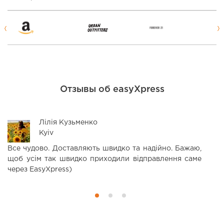
Отзывы об easyXpress
Лілія Кузьменко
Kyiv
Все чудово. Доставляють швидко та надійно. Бажаю,
З
щоб усім так швидко приходили відправлення саме
н
через EasyXpress)
П