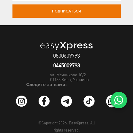
ПОДПИСАТЬСЯ
0800609793
0445009793
ул. Мечникова 10/2
01133
Киев, Украина
Следите за нами:
©Copyright 2026.
EasyXpress
. All
rights reserved.