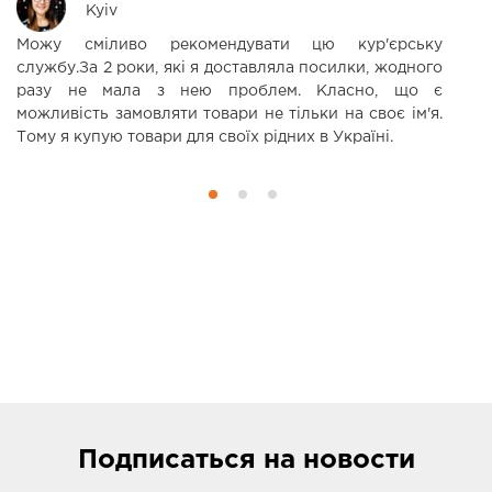
Kyiv
Можу сміливо рекомендувати цю кур'єрську
С
службу.За 2 роки, які я доставляла посилки, жодного
п
разу не мала з нею проблем. Класно, що є
Б
можливість замовляти товари не тільки на своє ім'я.
Тому я купую товари для своїх рідних в Україні.
Подписаться
на новости