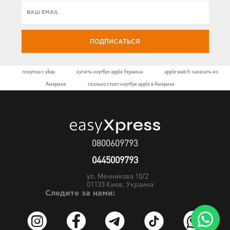
ПОДПИСАТЬСЯ
покупка с ebay
купить ноутбук apple Украина
apple watch заказать из
Америки
сколько стоит ноутбук apple в Америке
0800609793
0445009793
ул. Мечникова 10/2
01133
Киев, Украина
Следите за нами: