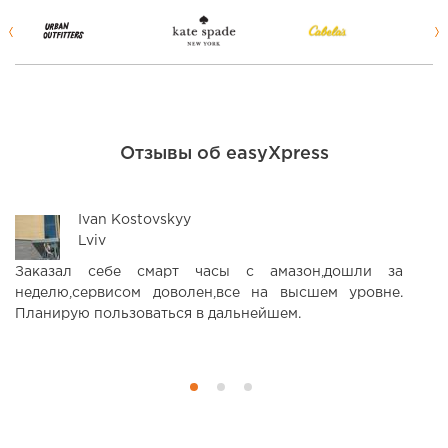
Отзывы об easyXpress
Ivan Kostovskyy
Lviv
Заказал себе смарт часы с амазон,дошли за
З
неделю,сервисом доволен,все на высшем уровне.
н
Планирую пользоваться в дальнейшем.
р
ф