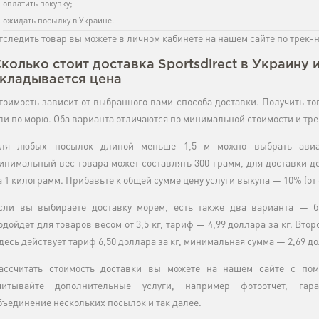
оплатить покупку;
ожидать посылку в Украине.
тследить товар вы можете в личном кабинете на нашем сайте по трек-
колько стоит доставка Sportsdirect в Украину и
кладывается цена
тоимость зависит от выбранного вами способа доставки. Получить т
ли по морю. Оба варианта отличаются по минимальной стоимости и тр
ля любых посылок длиной меньше 1,5 м можно выбрать авиад
инимальный вес товара может составлять 300 грамм, для доставки де
а 1 килограмм. Прибавьте к общей сумме цену услуги выкупа — 10% (от
сли вы выбираете доставку морем, есть также два варианта — 
одойдет для товаров весом от 3,5 кг, тариф — 4,99 доллара за кг. Вто
десь действует тариф 6,50 доллара за кг, минимальная сумма — 2,69 д
ассчитать стоимость доставки вы можете на нашем сайте с пом
читывайте дополнительные услуги, например фотоотчет, гара
бъединение нескольких посылок и так далее.