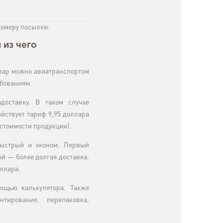
номеру посылки.
 из чего
овар можно авиатранспортом
ебованиям.
оставку. В таком случае
йствует тариф 9,95 доллара
 стоимости продукции).
быстрый и эконом. Первый
рой — более долгая доставка.
оллара.
ощью калькулятора. Также
нтирование, перепаковка,