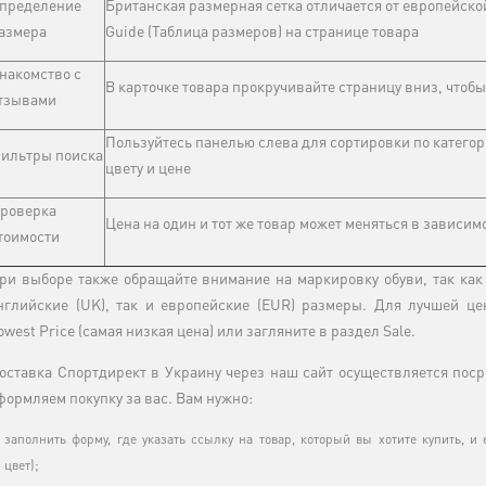
пределение
Британская размерная сетка отличается от европейско
азмера
Guide (Таблица размеров) на странице товара
накомство с
В карточке товара прокручивайте страницу вниз, чтоб
тзывами
Пользуйтесь панелью слева для сортировки по категори
ильтры поиска
цвету и цене
роверка
Цена на один и тот же товар может меняться в зависим
тоимости
ри выборе также обращайте внимание на маркировку обуви, так как
нглийские (UK), так и европейские (EUR) размеры. Для лучшей це
owest Price (самая низкая цена) или загляните в раздел Sale.
оставка Спортдирект в Украину через наш сайт осуществляется поср
формляем покупку за вас. Вам нужно:
заполнить форму, где указать ссылку на товар, который вы хотите купить, и 
цвет);