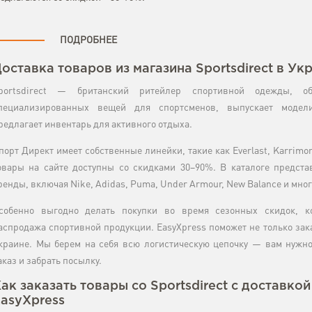
ПОДРОБНЕЕ
оставка товаров из магазина Sportsdirect в Ук
portsdirect — британский ритейлер спортивной одежды, об
пециализированных вещей для спортсменов, выпускает модел
редлагает инвентарь для активного отдыха.
порт Директ имеет собственные линейки, такие как Everlast, Karrimor
овары на сайте доступны со скидками 30–90%. В каталоге предст
ренды, включая Nike, Adidas, Puma, Under Armour, New Balance и мног
собенно выгодно делать покупки во время сезонных скидок, к
аспродажа спортивной продукции. EasyXpress поможет не только зака
краине. Мы берем на себя всю логистическую цепочку — вам нужно
аказ и забрать посылку.
ак заказать товары со Sportsdirect с доставко
asyXpress