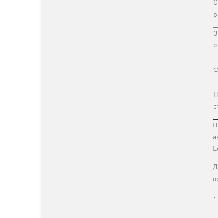
О
р
З
о
Ф
П
с
П
а
L
Д
о