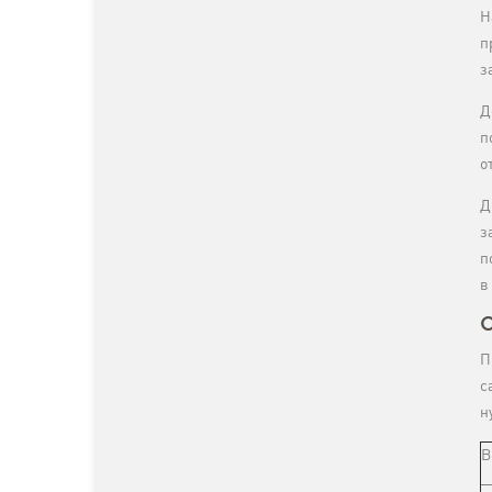
Н
п
з
Д
п
о
Д
з
п
в
О
П
с
н
В