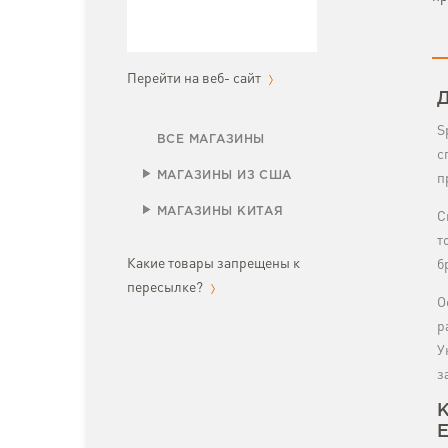
Перейти на веб- сайт
Д
S
ВСЕ МАГАЗИНЫ
с
МАГАЗИНЫ ИЗ США
п
МАГАЗИНЫ КИТАЯ
С
т
Какие товары запрещены к
б
пересылке?
О
р
У
з
К
E