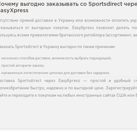
очему выгодно заказывать со Sportsdirect чер
asyXpress
тсутствие прямой доставки в Украину или возможности оплатить ук
тказываться от выгодных покупок. EasyXpress позволит делать по
ользуясь всеми привилегиями британского ритейлера (ассортимент, ак
аказать Sportsdirect в Украину выгодно по таким причинам:
несколько способов доставки, возможность выбрать подходящий;
простой алгоритм заказа;
налаженные логистические цепочки для доставки без задержек.
оставка Sportsdirect через EasyXpress — простой и удобный с
еликобритании быстро, надежно и по выгодной цене. Зарегистрируй
айте и переходите к покупкам на любых иностранных сайтах США или 