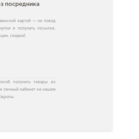
ез посредника
раинской картой — не повод
купки и получать посылки,
ции, скидки).
пособ получить товары из
те личный кабинет на нашем
Европы.