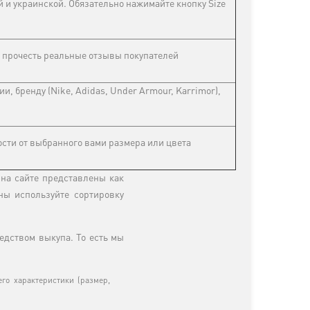
й и украинской. Обязательно нажимайте кнопку Size
ы прочесть реальные отзывы покупателей
и, бренду (Nike, Adidas, Under Armour, Karrimor),
ости от выбранного вами размера или цвета
 на сайте представлены как
ны используйте сортировку
едством выкупа. То есть мы
его характеристики (размер,