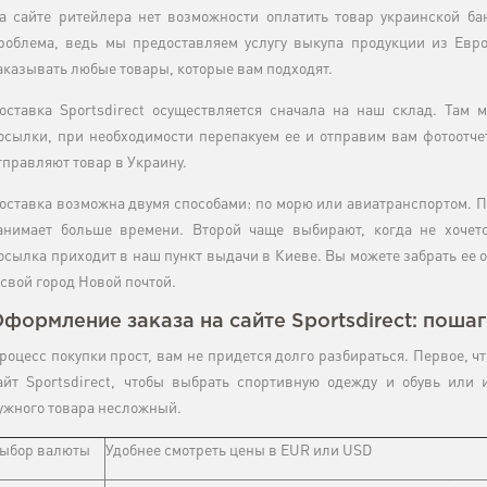
а сайте ритейлера нет возможности оплатить товар украинской бан
роблема, ведь мы предоставляем услугу выкупа продукции из Евр
аказывать любые товары, которые вам подходят.
оставка Sportsdirect осуществляется сначала на наш склад. Там
осылки, при необходимости перепакуем ее и отправим вам фотоотче
тправляют товар в Украину.
оставка возможна двумя способами: по морю или авиатранспортом. 
анимает больше времени. Второй чаще выбирают, когда не хочет
осылка приходит в наш пункт выдачи в Киеве. Вы можете забрать ее о
 свой город Новой почтой.
формление заказа на сайте Sportsdirect: поша
роцесс покупки прост, вам не придется долго разбираться. Первое, ч
айт Sportsdirect, чтобы выбрать спортивную одежду и обувь или 
ужного товара несложный.
ыбор валюты
Удобнее смотреть цены в EUR или USD