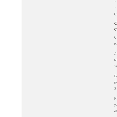
О
С
с
С
и
Д
м
з
Е
п
З
Р
у
о