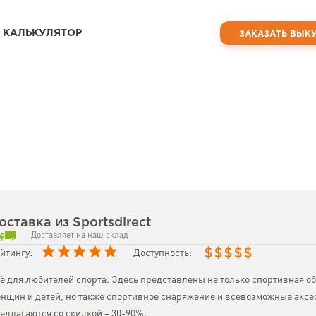
КАЛЬКУЛЯТОР
ЗАКАЗАТЬ ВЫК
оставка из Sportsdirect
Доставляет на наш склад
$
$
$
$
$
йтингу:
Доступность:
ё для любителей спорта. Здесь представлены не только спортивная об
нщин и детей, но также спортивное снаряжение и всевозможные аксе
едлагаются со скидкой – 30-90%.