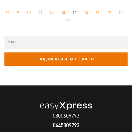
9
10
11
12
13
14
15
16
17
18
ПОДПИСАТЬСЯ НА НОВОСТИ
0800609793
0445009793