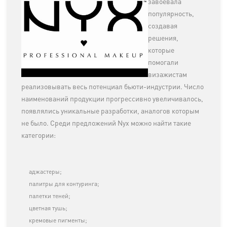
завоевала
популярность,
создавая
решения,
которые
помогали
визажистам
реализовывать весь потенциал бьюти-индустрии. Число
наименований продукции прогрессивно увеличивалось,
появлялись уникальные разработки, аналогов которым
не было. Среди предложений Nyx можно найти такие
категории:
аджастеры;
палитры для контуринга;
палетки теней;
цветная тушь;
кремовые пигменты;