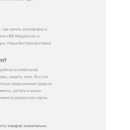
 где купить экипировку и
зина «MX Megastore» и
ары. Наша быстрая доставка
om?
требности любителей
вь, защиту, очки. Все эти
ресные предложения средств
ументы, детали и шины.
имаются украинские карты.
ость товаров значительно