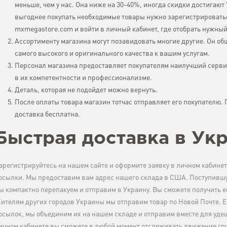
меньше, чем у нас. Она ниже на 30-40%, иногда скидки достигают 
выгоднее покупать необходимые товары нужно зарегистрироватьс
mxmegastore.com и войти в личный кабинет, где отобрать нужный 
Ассортименту магазина могут позавидовать многие другие. Он об
самого высокого и оригинального качества к вашим услугам.
Персонал магазина предоставляет покупателям наилучший серви
в их компетентности и профессионализме.
Деталь, которая не подойдет можно вернуть.
После оплаты товара магазин тотчас отправляет его покупателю.
доставка бесплатна.
Быстрая доставка в Ук
арегистрируйтесь на нашем сайте и оформите заявку в личном кабинет
осылки. Мы предоставим вам адрес нашего склада в США. Поступившу
ы компактно перепакуем и отправим в Украину. Вы сможете получить е
ителям других городов Украины мы отправим товар по Новой Почте. Е
осылок, мы объединим их на нашем складе и отправим вместе для уде
ичном кабинете вы сможете в любой момент отслеживать движение гр