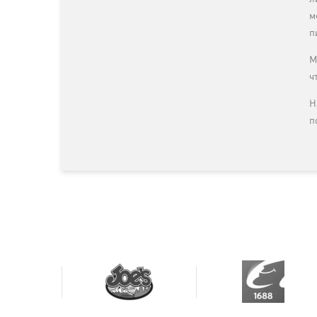
м
п
М
ч
Н
п