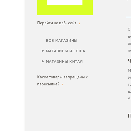
Перейти на веб- сайт
С
д
ВСЕ МАГАЗИНЫ
в
н
МАГАЗИНЫ ИЗ США
Ч
МАГАЗИНЫ КИТАЯ
М
Какие товары запрещены к
э
пересылке?
т
д
А
П