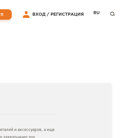
RU
ВХОД /
РЕГИСТРАЦИЯ
УП
еталей и аксессуаров, а еще
о захватывает дух.