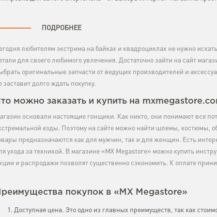
ПОДРОБНЕЕ
егодня любителям экстрима на байках и квадроциклах не нужно искать,
етали для своего любимого увлечения. Достаточно зайти на сайт мага
ыбрать оригинальные запчасти от ведущих производителей и аксессу
е заставит долго ждать покупку.
то можно заказать и купить на mxmegastore.c
агазин основали настоящие гонщики. Как никто, они понимают все по
кстремальной езды. Поэтому на сайте можно найти шлемы, костюмы, обу
овары предназначаются как для мужчин, так и для женщин. Есть инте
ля ухода за техникой. В магазине «MX Megastore» можно купить инстр
кции и распродажи позволят существенно сэкономить. К оплате прин
реимущества покупок в «MX Megastore»
Доступная цена. Это одно из главных преимуществ, так как стоим