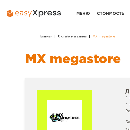
МЕНЮ
СТОИМОСТЬ
Главная
Онлайн магазины
MX megastore
MX megastore
Д
Ре
Бо
эк