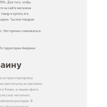
70%. Для того, чтобы
я на сайте магазина
товар и купить его.
ширен. Тысячи товаров
с. Нет причин сомневаться
 По территории Америки
раину
е на транспортировку
ю нам посылку из магазина
е в Киеве, в нашем офисе.
сли у вас несколько
шевления расходов. В
уза. Наши опытные