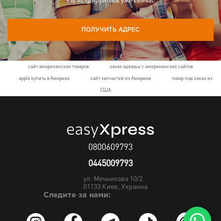
Регистрируйтесь уже сейчас
ПОЛУЧИТЬ АДРЕС
сайт американских товаров
заказ одежды с американских сайтов
apple купить в Америке
сайт запчастей из Америки
товар под заказ из
США
0800609793
0445009793
ул. Мечникова 10/2
01133
Киев, Украина
Следите за нами: