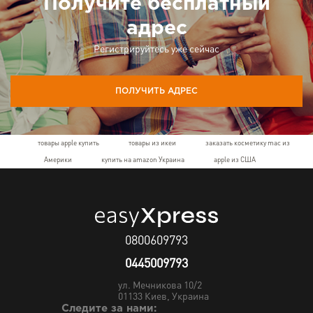
Получите бесплатный
адрес
Регистрируйтесь уже сейчас
ПОЛУЧИТЬ АДРЕС
товары apple купить
товары из икеи
заказать косметику mac из
Америки
купить на amazon Украина
apple из США
0800609793
0445009793
ул. Мечникова 10/2
01133
Киев, Украина
Следите за нами: