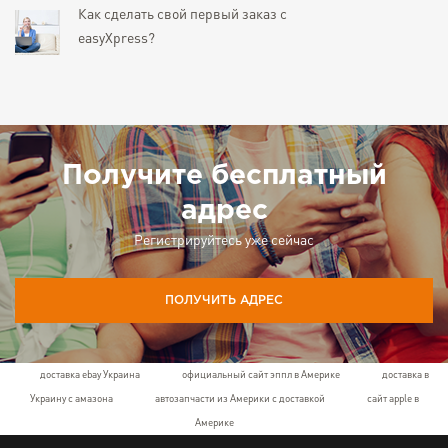
Как сделать свой первый заказ с
easyXpress?
Получите бесплатный
адрес
Регистрируйтесь уже сейчас
ПОЛУЧИТЬ АДРЕС
доставка ebay Украина
официальный сайт эппл в Америке
доставка в
Украину с амазона
автозапчасти из Америки с доставкой
сайт apple в
Америке