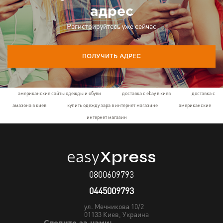
адрес
Регистрируйтесь уже сейчас
ПОЛУЧИТЬ АДРЕС
американские сайты одежды и обуви
доставка с ebay в киев
доставка с
амазона в киев
купить одежду зара в интернет магазине
американские
интернет магазин
0800609793
0445009793
ул. Мечникова 10/2
01133
Киев, Украина