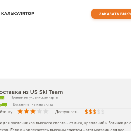
КАЛЬКУЛЯТОР
ЗАКАЗАТЬ ВЫК
оставка из US Ski Team
Принимает украинские карты
Доставляет на наш склад
$
$
$
$
$
йтингу:
Доступность:
е для поклонников лыжного спорта – от лыж, креплений и ботинок д
сков. Если вы увлекаетесь лыжным спортом – этот магазин для вас