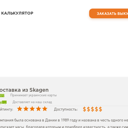
КАЛЬКУЛЯТОР
ЗАКАЗАТЬ ВЫК
оставка из Skagen
Принимает украинские карты
Доставляет на наш склад
$
$
$
$
$
йтингу:
Доступность:
мпания была основана в Дании в 1989 году и названа в честь одного н
пускает часы, благодаря которым и приобрел известность, а также с