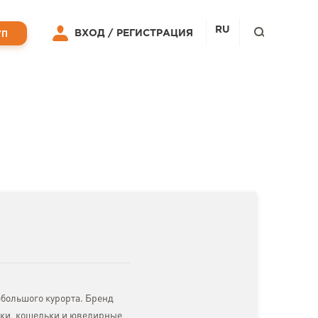
RU
ВХОД /
РЕГИСТРАЦИЯ
УП
ебольшого курорта. Бренд
умки, кошельки и ювелирные