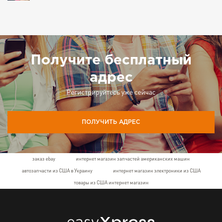
Получите бесплатный
адрес
Регистрируйтесь уже сейчас
ПОЛУЧИТЬ АДРЕС
заказ ebay
интернет магазин запчастей американских машин
автозапчасти из США в Украину
интернет магазин электроники из США
товары из США интернет магазин