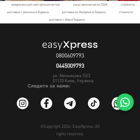
американский сайт автозапчастей
заказ автозапчасти США
стоимость
доставки с амазона в Украину
доставка из Америки в Украину
стоимость
доставки с ebay в Украину
0800609793
0445009793
ул. Мечникова 10/2
01133
Киев, Украина
Следите за нами:
©Copyright 2026.
EasyXpress
. All
rights reserved.