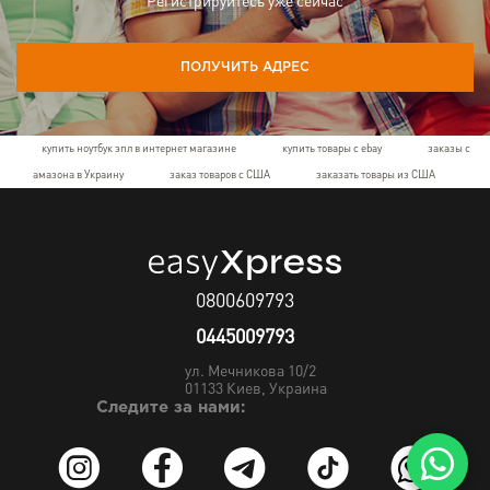
Регистрируйтесь уже сейчас
ПОЛУЧИТЬ АДРЕС
купить ноутбук эпл в интернет магазине
купить товары с ebay
заказы с
амазона в Украину
заказ товаров с США
заказать товары из США
0800609793
0445009793
ул. Мечникова 10/2
01133
Киев, Украина
Следите за нами: