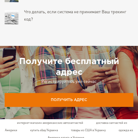
Что делать, если система не принимает Ваш трекинг
код?
Получите бесплатный
адрес
Регистрируйтесь уже сейчас
ПОЛУЧИТЬ АДРЕС
интернет магазин американских автозапчастей
доставка запчастей из
Америки
купить ebay Украина
товары из США в Украину
одежда из
Америки купить в Украине